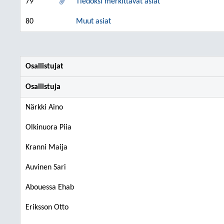
79
Tiedoksi merkittävät asiat
80
Muut asiat
Osallistujat
Osallistuja
Närkki Aino
Olkinuora Piia
Kranni Maija
Auvinen Sari
Abouessa Ehab
Eriksson Otto