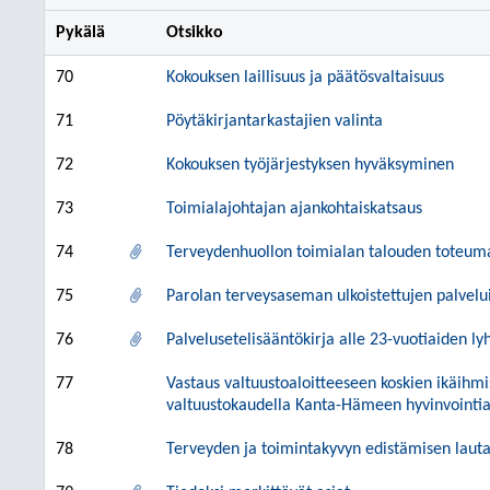
Pykälä
Otsikko
70
Kokouksen laillisuus ja päätösvaltaisuus
71
Pöytäkirjantarkastajien valinta
72
Kokouksen työjärjestyksen hyväksyminen
73
Toimialajohtajan ajankohtaiskatsaus
74
Terveydenhuollon toimialan talouden toteum
75
Parolan terveysaseman ulkoistettujen palvel
76
Palvelusetelisääntökirja alle 23-vuotiaiden ly
77
Vastaus valtuustoaloitteeseen koskien ikäihm
valtuustokaudella Kanta-Hämeen hyvinvointia
78
Terveyden ja toimintakyvyn edistämisen laut