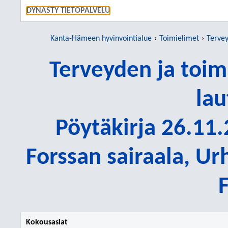
SIIRRY S
DYNASTY TIETOPALVELU
Kanta-Hämeen hyvinvointialue
Toimielimet
Terveyden
Terveyden ja toi
lau
Pöytäkirja 26.11.
Forssan sairaala, U
Kokousasiat