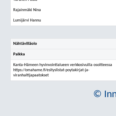
Rajainmäki Nina
Lumijärvi Hannu
Nähtävilläolo
Paikka
Kanta-Hämeen hyvinvointialueen verkkosivuilla osoitteessa
https:⁄⁄omahame.fi⁄esityslistat-poytakirjat-ja-
viranhaltijapaatokset
© Inn