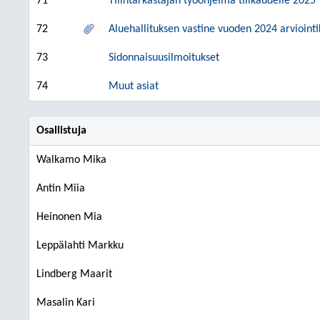
71
Tilintarkastajan työohjelma tilikaudelle 2025
72
Aluehallituksen vastine vuoden 2024 arvioin
73
Sidonnaisuusilmoitukset
74
Muut asiat
Osallistuja
Walkamo Mika
Antin Miia
Heinonen Mia
Leppälahti Markku
Lindberg Maarit
Masalin Kari