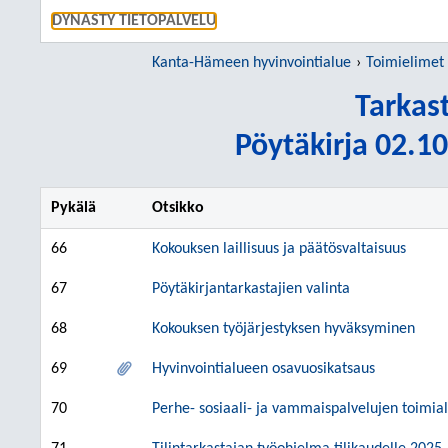
SIIRRY S
DYNASTY TIETOPALVELU
Kanta-Hämeen hyvinvointialue
Toimielimet
Tarkas
Pöytäkirja 02.10
Pykälä
Otsikko
66
Kokouksen laillisuus ja päätösvaltaisuus
67
Pöytäkirjantarkastajien valinta
68
Kokouksen työjärjestyksen hyväksyminen
69
Hyvinvointialueen osavuosikatsaus
70
Perhe- sosiaali- ja vammaispalvelujen toimial