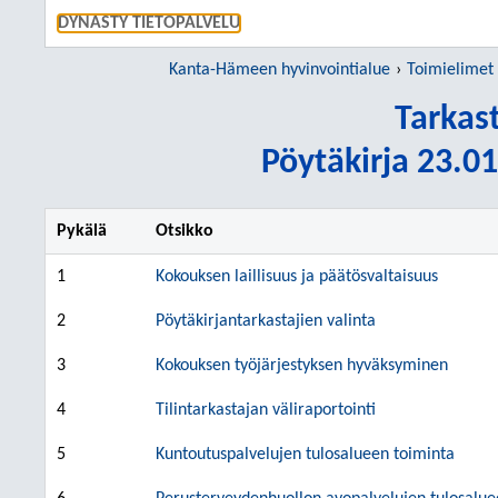
SIIRRY S
DYNASTY TIETOPALVELU
Kanta-Hämeen hyvinvointialue
Toimielimet
Tarkas
Pöytäkirja 23.01
Pykälä
Otsikko
1
Kokouksen laillisuus ja päätösvaltaisuus
2
Pöytäkirjantarkastajien valinta
3
Kokouksen työjärjestyksen hyväksyminen
4
Tilintarkastajan väliraportointi
5
Kuntoutuspalvelujen tulosalueen toiminta