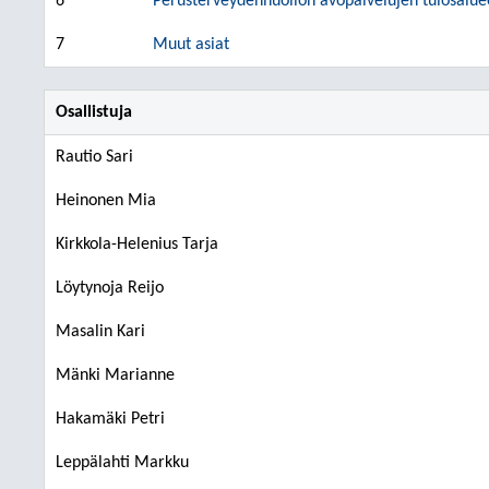
6
Perusterveydenhuollon avopalvelujen tulosalue
7
Muut asiat
Osallistuja
Rautio Sari
Heinonen Mia
Kirkkola-Helenius Tarja
Löytynoja Reijo
Masalin Kari
Mänki Marianne
Hakamäki Petri
Leppälahti Markku