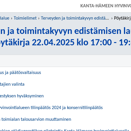
SIIRRY SUORAAN PÄÄSISÄLTÖÖN
KANTA-HÄMEEN HYVINVO
ialue
Toimielimet
Terveyden ja toimintakyvyn edistämisen lautakunta
Pöytäkirja
n ja toimintakyvyn edistämisen l
ytäkirja 22.04.2025 klo 17:00 - 19
uus ja päätösvaltaisuus
tajien valinta
jestyksen hyväksyminen
nvointialueen tilinpäätös 2024 ja konsernitilinpäätös
 toimialan talousarvion muuttaminen