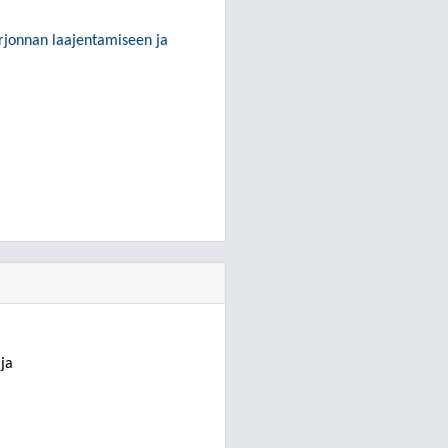
arjonnan laajentamiseen ja
ja