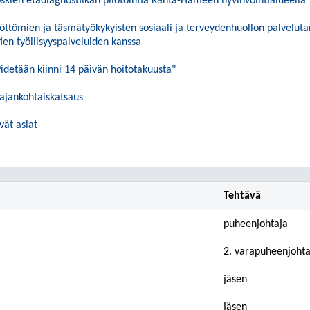
oskien etädiagnostiikan pilotointia Kanta-Hämeen hyvinvointialueella
yöttömien ja täsmätyökykyisten sosiaali ja terveydenhuollon palvelut
ien työllisyyspalveluiden kanssa
Pidetään kiinni 14 päivän hoitotakuusta"
ajankohtaiskatsaus
vät asiat
Tehtävä
puheenjohtaja
2. varapuheenjohta
jäsen
jäsen