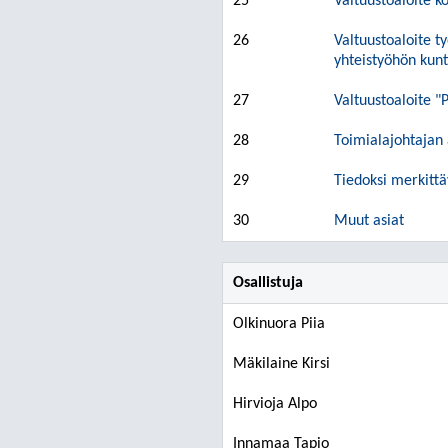
25
Valtuustoaloite k
26
Valtuustoaloite t
yhteistyöhön kunt
27
Valtuustoaloite "
28
Toimialajohtajan 
29
Tiedoksi merkittä
30
Muut asiat
Osallistuja
Olkinuora Piia
Mäkilaine Kirsi
Hirvioja Alpo
Innamaa Tapio