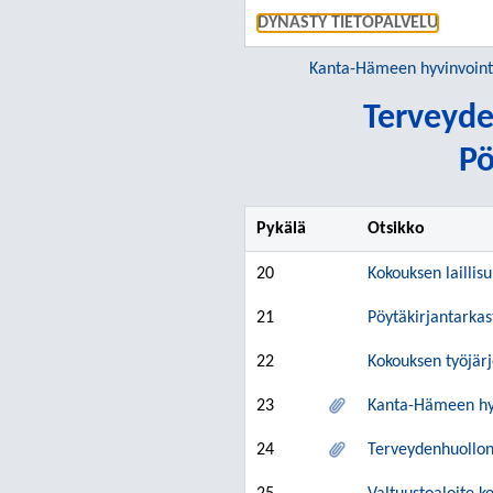
DYNASTY TIETOPALVELU
Kanta-Hämeen hyvinvoint
Terveyde
Pö
Pykälä
Otsikko
20
Kokouksen laillis
21
Pöytäkirjantarkas
22
Kokouksen työjär
23
Kanta-Hämeen hyvi
24
Terveydenhuollon