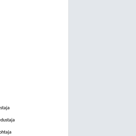
staja
edustaja
johtaja