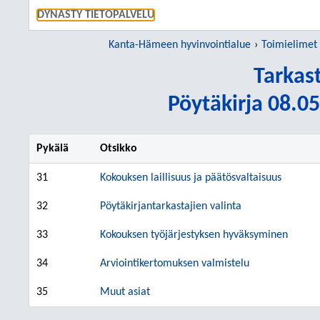
SIIRRY S
DYNASTY TIETOPALVELU
Kanta-Hämeen hyvinvointialue
Toimielimet
Tarkas
Pöytäkirja 08.05
Pykälä
Otsikko
31
Kokouksen laillisuus ja päätösvaltaisuus
32
Pöytäkirjantarkastajien valinta
33
Kokouksen työjärjestyksen hyväksyminen
34
Arviointikertomuksen valmistelu
35
Muut asiat