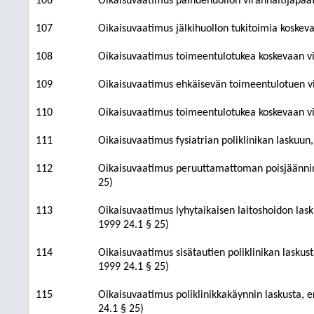
106
Oikaisuvaatimus päihdehuollon viranhaltijapäät
107
Oikaisuvaatimus jälkihuollon tukitoimia koskeva
108
Oikaisuvaatimus toimeentulotukea koskevaan vir
109
Oikaisuvaatimus ehkäisevän toimeentulotuen vir
110
Oikaisuvaatimus toimeentulotukea koskevaan vir
111
Oikaisuvaatimus fysiatrian poliklinikan laskuun
112
Oikaisuvaatimus peruuttamattoman poisjäännin l
25)
113
Oikaisuvaatimus lyhytaikaisen laitoshoidon lasku
1999 24.1 § 25)
114
Oikaisuvaatimus sisätautien poliklinikan laskust
1999 24.1 § 25)
115
Oikaisuvaatimus poliklinikkakäynnin laskusta, e
24.1 § 25)