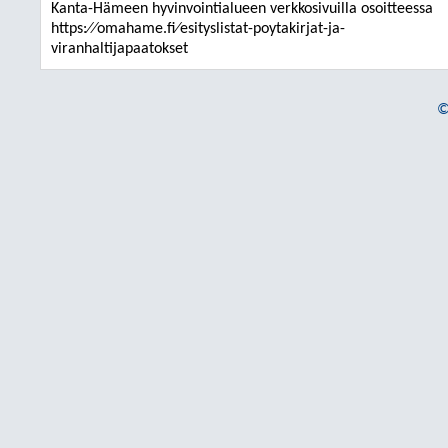
Kanta-Hämeen hyvinvointialueen verkkosivuilla osoitteessa
https:⁄⁄omahame.fi⁄esityslistat-poytakirjat-ja-
viranhaltijapaatokset
©