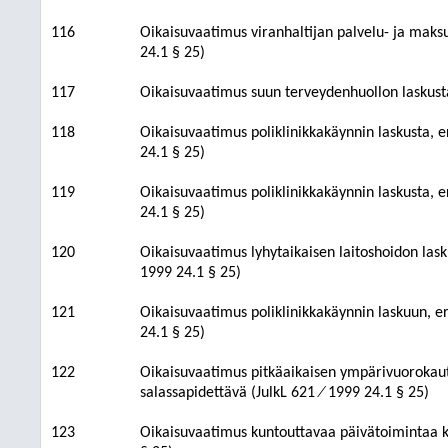
116
Oikaisuvaatimus viranhaltijan palvelu- ja maks
24.1 § 25)
117
Oikaisuvaatimus suun terveydenhuollon laskusta,
118
Oikaisuvaatimus poliklinikkakäynnin laskusta, e
24.1 § 25)
119
Oikaisuvaatimus poliklinikkakäynnin laskusta, e
24.1 § 25)
120
Oikaisuvaatimus lyhytaikaisen laitoshoidon lask
1999 24.1 § 25)
121
Oikaisuvaatimus poliklinikkakäynnin laskuun, er
24.1 § 25)
122
Oikaisuvaatimus pitkäaikaisen ympärivuorokaut
salassapidettävä (JulkL 621 ⁄ 1999 24.1 § 25)
123
Oikaisuvaatimus kuntouttavaa päivätoimintaa ko