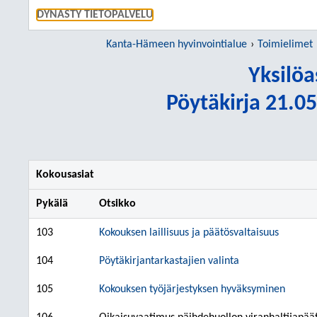
SIIRRY S
DYNASTY TIETOPALVELU
Kanta-Hämeen hyvinvointialue
Toimielimet
Yksilöa
Pöytäkirja 21.05
Kokousasiat
Pykälä
Otsikko
103
Kokouksen laillisuus ja päätösvaltaisuus
104
Pöytäkirjantarkastajien valinta
105
Kokouksen työjärjestyksen hyväksyminen