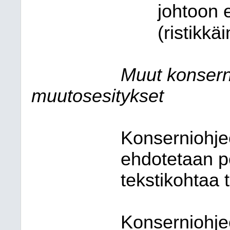
johtoon 
(ristikk
Muut konsern
muutosesitykset
Konserniohje
ehdotetaan po
tekstikohtaa 
Konserniohje