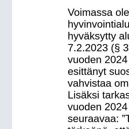
Voimassa ol
hyvinvointial
hyväksytty a
7.2.2023 (§ 3
vuoden 2024 
esittänyt suo
vahvistaa omi
Lisäksi tarka
vuoden 2024 
seuraavaa: ”