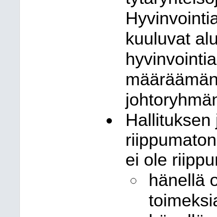
Hyvinvointi
kuuluvat alu
hyvinvointi
määräämäns
johtoryhmän
Hallituksen 
riippumaton
ei ole riipp
hänellä 
toimeksi