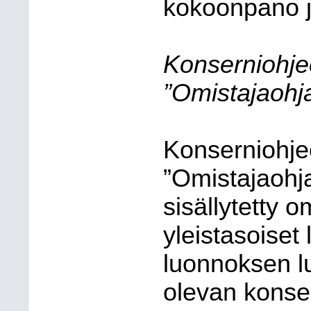
kokoonpano j
Konserniohje
”Omistajaohj
Konserniohje
”Omistajaohj
sisällytetty 
yleistasoiset
luonnoksen lu
olevan konser