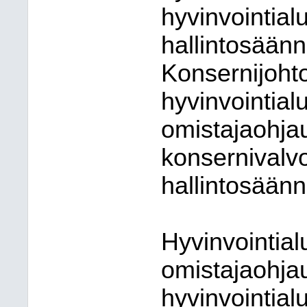
hyvinvointial
hallintosään
Konsernijoht
hyvinvointial
omistajaohja
konsernivalvo
hallintosäänn
Hyvinvointia
omistajaohja
hyvinvointia