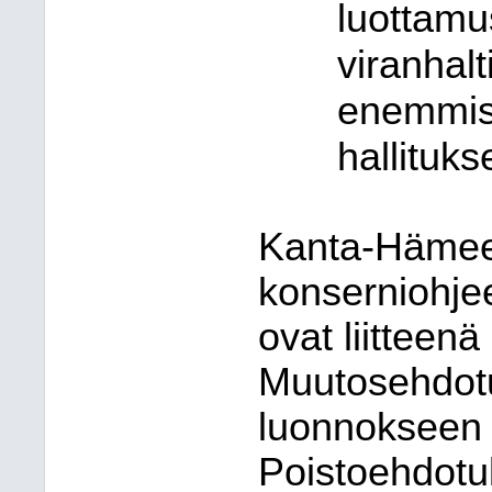
luottamu
viranhal
enemmist
hallituks
Kanta-Hämeen
konserniohje
ovat liitteen
Muutosehdotuk
luonnokseen p
Poistoehdotu