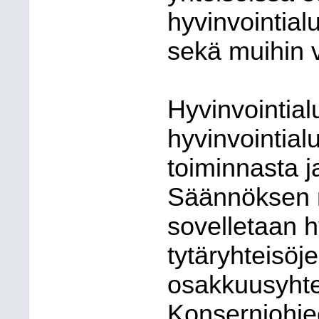
hyvinvointia
sekä muihin v
Hyvinvointial
hyvinvointial
toiminnasta j
Säännöksen 
sovelletaan h
tytäryhteisöje
osakkuusyhte
Konserniohje