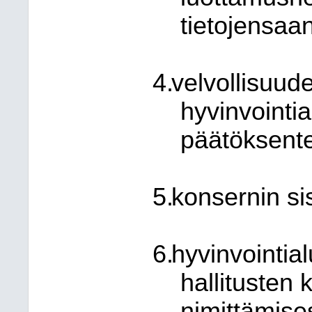
tietojensaa
velvollisuud
hyvinvointi
päätöksent
konsernin sis
hyvinvointia
hallitusten
nimittämise