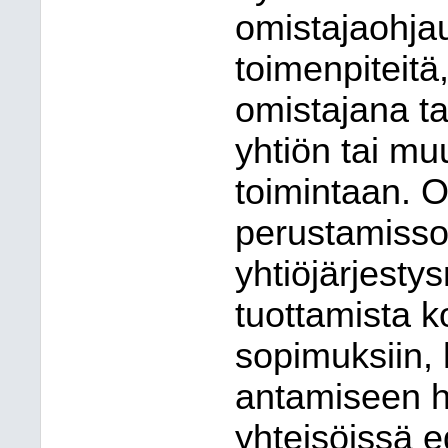
omistajaohjau
toimenpiteitä,
omistajana t
yhtiön tai mu
toimintaan. O
perustamisso
yhtiöjärjesty
tuottamista k
sopimuksiin, 
antamiseen hy
yhteisöissä e