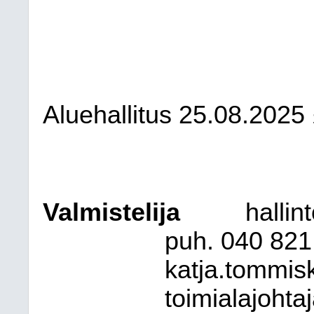
Aluehallitus 25.08.2025
Valmistelija
hallin
puh. 040 821
katja.tommi
toimialajohta