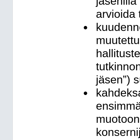
jäsenillä
arvioida 
kuudenne
muutettu
hallitust
tutkinno
jäsen”) s
kahdeks
ensimmäi
muotoon 
konserni