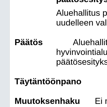
Aluehallitus 
uudelleen val
Päätös
Aluehalli
hyvinvointial
päätösesityk
Täytäntöönpano
Muutoksenhaku
Ei