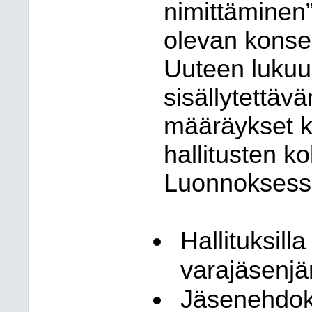
nimittäminen”
olevan konser
Uuteen lukuu
sisällytettä
määräykset k
hallitusten k
Luonnoksessa
Hallituksilla
varajäsenjär
Jäsenehdok