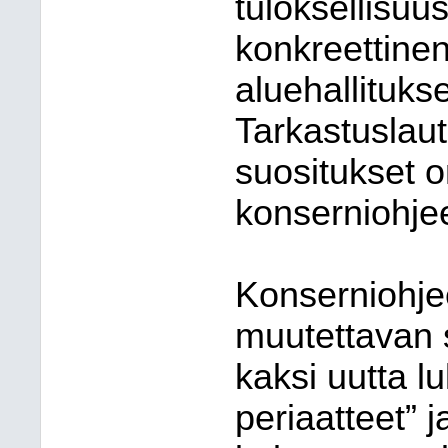
tuloksellisuu
konkreettinen
aluehallitukse
Tarkastuslau
suositukset 
konserniohje
Konserniohje
muutettavan s
kaksi uutta 
periaatteet” j