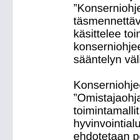
”Konserniohj
täsmennettäv
käsittelee to
konserniohje
sääntelyn välis
Konserniohje
”Omistajaohj
toimintamall
hyvinvointialu
ehdotetaan po