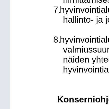
hyvinvointia
hallinto- ja
hyvinvointia
valmiussuun
näiden yhte
hyvinvointi
Konserniohj