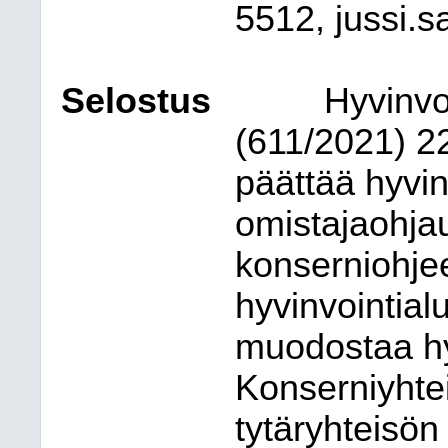
5512, jussi.
Selostus
Hyvinvo
(611/2021) 2
päättää hyvin
omistajaohjau
konserniohje
hyvinvointial
muodostaa hy
Konserniyhte
tytäryhteisön