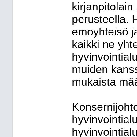
kirjanpitolain
perusteella. 
emoyhteisö ja
kaikki ne yhte
hyvinvointial
muiden kanss
mukaista mää
Konsernijoht
hyvinvointial
hyvinvointialu