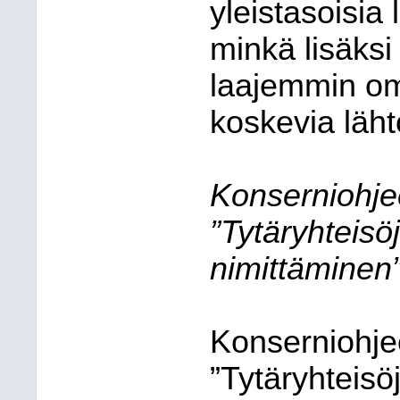
yleistasoisia
minkä lisäks
laajemmin om
koskevia lähtö
Konserniohje
”Tytäryhteisö
nimittäminen
Konserniohje
”Tytäryhteisö