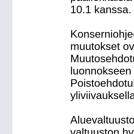
10.1 kanssa.
Konserniohje
muutokset ova
Muutosehdotuk
luonnokseen p
Poistoehdotu
yliviivauksell
Aluevaltuusto
valtuuston h