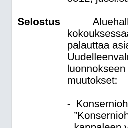
Selostus
Aluehal
kokouksessaa
palauttaa asi
Uudelleenval
luonnokseen 
muutokset:
-
Konsernioh
”Konsernio
kappaleen v