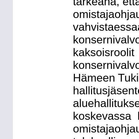
tärkeänä, ett
omistajaohja
vahvistaessaa
konsernivalv
kaksoisroolit
konsernivalv
Hämeen Tukip
hallitusjäsen
aluehallituks
koskevassa
omistajaohja