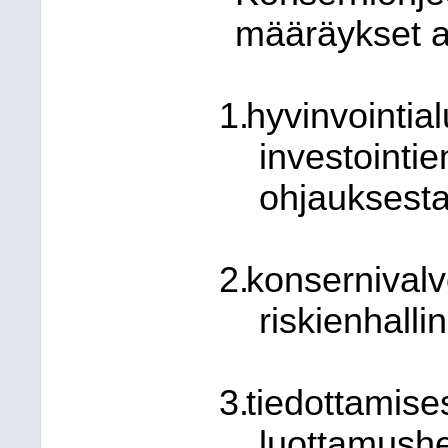
määräykset a
hyvinvointia
investointie
ohjauksesta
konsernivalv
riskienhalli
tiedottamise
luottamushe