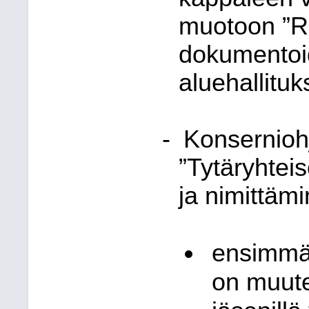
muotoon ”Ris
dokumentoi
aluehallituk
-
Konsernioh
”Tytäryhtei
ja nimittäm
ensimmäi
on muute