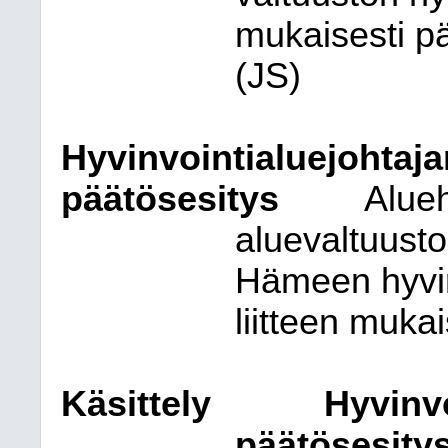
mukaisesti pä
(JS)
Hyvinvointialuejohtaja
päätösesitys
Alueh
aluevaltuusto
Hämeen hyvin
liitteen muka
Käsittely
Hyvinvo
päätösesitys