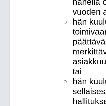
hänellä o
vuoden a
hän kuul
toimivaa
päättävä
merkittä
asiakkuu
tai
hän kuul
sellaise
hallituk