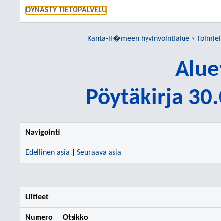
SIIRRY S
DYNASTY TIETOPALVELU
Kanta-H�meen hyvinvointialue
Toimie
Alue
Pöytäkirja 30
Navigointi
Edellinen asia
|
Seuraava asia
Liitteet
Numero
Otsikko