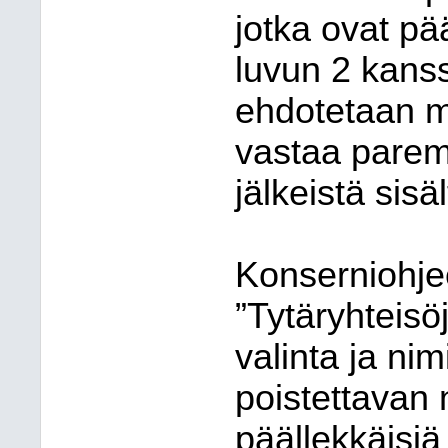
jotka ovat p
luvun 2 kanss
ehdotetaan m
vastaa parem
jälkeistä sisä
Konserniohje
”Tytäryhteisö
valinta ja ni
poistettavan n
päällekkäisi