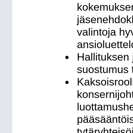
kokemuksen
jäsenehdokk
valintoja hy
ansioluette
Hallituksen
suostumus 
Kaksoisrool
konsernijoh
luottamushen
pääsääntöis
tytäryhteisö