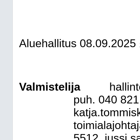
Aluehallitus 08.09.2025
Valmistelija
hallin
puh. 040 821
katja.tommi
toimialajohta
5512, jussi.