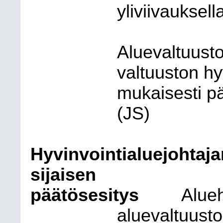
yliviivauksell
Aluevaltuusto
valtuuston h
mukaisesti pä
(JS)
Hyvinvointialuejohtaja
sijaisen
päätösesitys
Alueh
aluevaltuusto