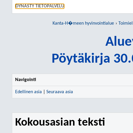
SIIRRY S
DYNASTY TIETOPALVELU
Kanta-H�meen hyvinvointialue
Toimie
Alue
Pöytäkirja 30
Navigointi
Edellinen asia
|
Seuraava asia
Kokousasian teksti