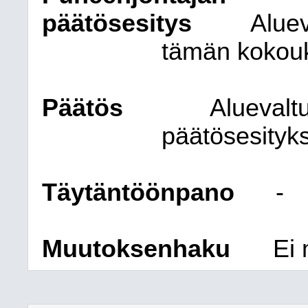
päätösesitys
Alue
tämän kokouk
Päätös
Aluevalt
päätösesityk
Täytäntöönpano
-
Muutoksenhaku
Ei