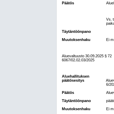
Päätös
Alue
Vs. 
paik
Täytäntöönpano
Muutoksenhaku
Ei m
Aluevaltuusto
30.09.2025
§ 72
6067/02.02.03/2025
Aluehallituksen
päätösesitys
Alue
6/20
Päätös
Alue
Täytäntöönpano
päät
Muutoksenhaku
Ei m