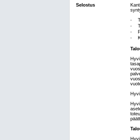
Selostus
Kant
synt
-
-
-
-
Talo
Hyvi
tasa
vuos
palv
vuos
vuot
Hyvi
Hyvin
aset
tote
päät
Talo
Hyvi