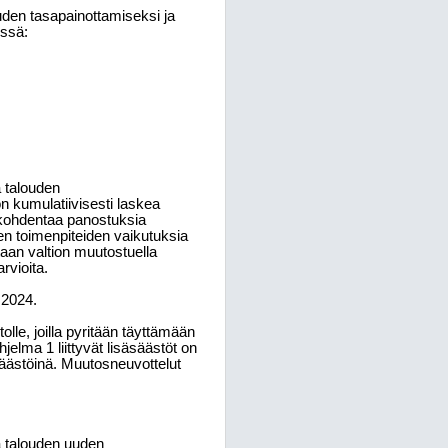
uden tasapainottamiseksi ja
ssä:
 talouden
n kumulatiivisesti laskea
 kohdentaa panostuksia
en toimenpiteiden vaikutuksia
aan valtion muutostuella
rvioita.
 2024.
olle, joilla pyritään täyttämään
elma 1 liittyvät lisäsäästöt on
säästöinä. Muutosneuvottelut
ä talouden uuden