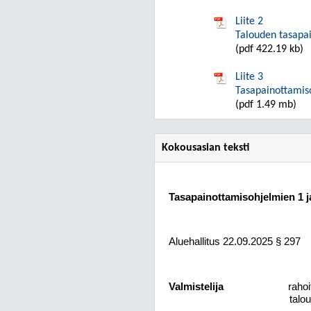
Liite 2
Talouden tasapa
(pdf 422.19 kb)
Liite 3
Tasapainottamis
(pdf 1.49 mb)
Kokousasian teksti
Tasapainottamisohjelmien 1 ja
Aluehallitus 22.09.2025 § 297
Valmistelija
rahoi
talou