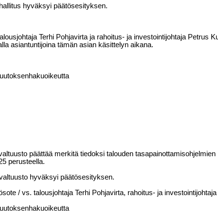
hallitus hyväksyi päätösesityksen.
talousjohtaja Terhi Pohjavirta ja rahoitus- ja investointijohtaja Petru
alla asiantuntijoina tämän asian käsittelyn aikana.
uutoksenhakuoikeutta
valtuusto päättää merkitä tiedoksi talouden tasapainottamisohjelmien 1
25 perusteella.
valtuusto hyväksyi päätösesityksen.
ösote / vs. talousjohtaja Terhi Pohjavirta, rahoitus- ja investointijoht
uutoksenhakuoikeutta