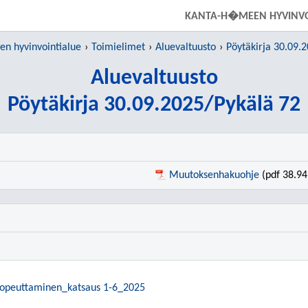
SIIRRY SUORAAN PÄÄSISÄLTÖÖN
KANTA-H�MEEN HYVINVO
 hyvinvointialue
Toimielimet
Aluevaltuusto
Pöytäkirja 30.09.
Aluevaltuusto
Pöytäkirja 30.09.2025/Pykälä 72
Muutoksenhakuohje
(pdf 38.94
sopeuttaminen_katsaus 1-6_2025