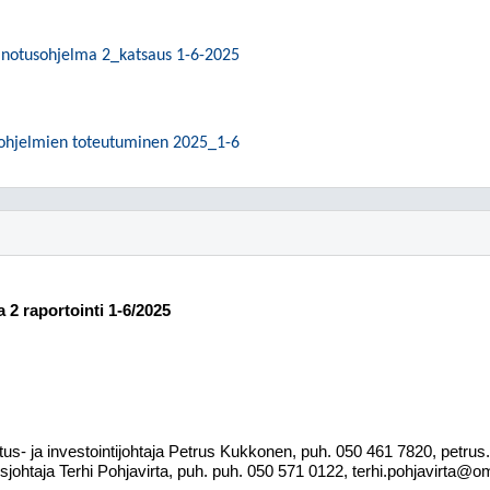
inotusohjelma 2_katsaus 1-6-2025
ohjelmien toteutuminen 2025_1-6
 2 raportointi 1-6/2025
tus- ja investointijohtaja Petrus Kukkonen, puh. 050 461 7820,
petru
sjohtaja Terhi Pohjavirta, puh.
puh. 050
571 0122, terhi.pohjavirta@o