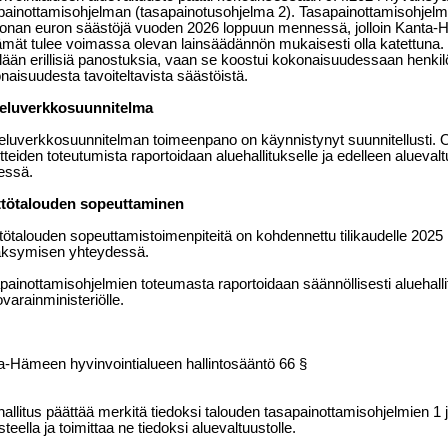
painottamisohjelman (tasapainotusohjelma 2). Tasapainottamisohjelma
oonan euron säästöjä vuoden 2026 loppuun mennessä, jolloin Kanta-
äämät tulee voimassa olevan lainsäädännön mukaisesti olla katettuna. 
llään erillisiä panostuksia, vaan se koostui kokonaisuudessaan henki
naisuudesta tavoiteltavista säästöistä.
eluverkkosuunnitelma
eluverkkosuunnitelman toimeenpano on käynnistynyt suunnitellusti. O
itteiden toteutumista raportoidaan aluehallitukselle ja edelleen alueval
essä.
tötalouden sopeuttaminen
tötalouden sopeuttamistoimenpiteitä on kohdennettu tilikaudelle 2025
ksymisen yhteydessä.
painottamisohjelmien toteumasta raportoidaan säännöllisesti aluehallitu
ovarainministeriölle.
a-Hämeen hyvinvointialueen hallintosääntö 66 §
hallitus päättää merkitä tiedoksi talouden tasapainottamisohjelmien 1 
teella ja toimittaa ne tiedoksi aluevaltuustolle.