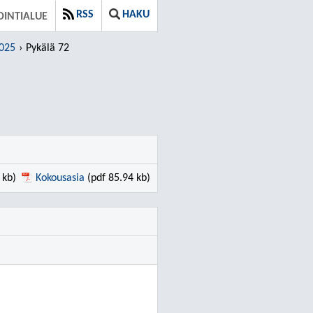
RSS
HAKU
INTIALUE
2025
Pykälä 72
 kb)
Kokousasia
(pdf 85.94 kb)