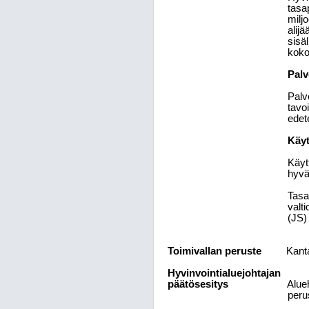
tasa
milj
alij
sisä
koko
Palv
Palv
tavo
edet
Käyt
Käyt
hyvä
Tasa
valti
(JS)
Toimivallan peruste
Kant
Hyvinvointialuejohtajan
päätösesitys
Alue
perus