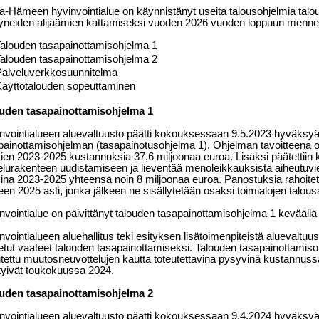
a-Hämeen hyvinvointialue on käynnistänyt useita talousohjelmia talo
yneiden alijäämien kattamiseksi vuoden 2026 vuoden loppuun menne
Talouden tasapainottamisohjelma 1
Talouden tasapainottamisohjelma 2
Palveluverkkosuunnitelma
Käyttötalouden sopeuttaminen
uden tasapainottamisohjelma 1
nvointialueen aluevaltuusto päätti kokouksessaan 9.5.2023 hyväksyä
painottamisohjelman (tasapainotusohjelma 1). Ohjelman tavoitteena o
ien 2023-2025 kustannuksia 37,6 miljoonaa euroa. Lisäksi päätettiin
elurakenteen uudistamiseen ja lieventää menoleikkauksista aiheutuvi
ina 2023-2025 yhteensä noin 8 miljoonaa euroa. Panostuksia rahoitet
een 2025 asti, jonka jälkeen ne sisällytetään osaksi toimialojen talousa
nvointialue on päivittänyt talouden tasapainottamisohjelma 1 keväällä
vointialueen aluehallitus teki esityksen lisätoimenpiteistä aluevaltuust
etut vaateet talouden tasapainottamiseksi. Talouden tasapainottamisohj
utettu muutosneuvottelujen kautta toteutettavina pysyvinä kustannus
tyivät toukokuussa 2024.
uden tasapainottamisohjelma 2
nvointialueen aluevaltuusto päätti kokouksessaan 9.4.2024 hyväksy