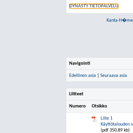
DYNASTY TIETOPALVELU
Kanta-H�meen
Navigointi
Edellinen asia
|
Seuraava asia
Liitteet
Numero
Otsikko
Liite 1
Käyttötalouden 
(pdf 350.89 kb)