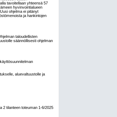
lla tavoitellaan yhteensä 57
Hämeen hyvinvointialueen
Uusi ohjelma ei pitänyt
löstömenoista ja hankintojen
hjelman taloudellisten
tuustolle säännöllisesti ohjelman
 käyttösuunnitelman
kselle, aluevaltuustolle ja
ja 2 tilanteen toteuman 1-6/2025