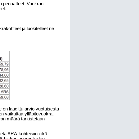
a periaatteet. Vuokran
et.
rakohteet ja luokitelleet ne
 on laadittu arvio vuotuisesta
 vaikuttaa ylläpitovuokra,
kran määrä tarkistetaan
eta ARA-kohteisiin eikä
RA-laskentaperusteiden