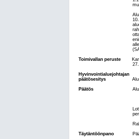
muk
Alu
10.
alu
rah
ott
eni
all
(S
Toimivallan peruste
Kan
27.
Hyvinvointialuejohtajan
päätösesitys
Alu
Päätös
Alu
Lot
per
Rah
Täytäntöönpano
Pää