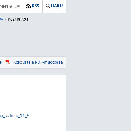
RSS
HAKU
INTIALUE
25
Pykälä 324
e
Kokousasia PDF-muodossa
ena_valmis_16_9