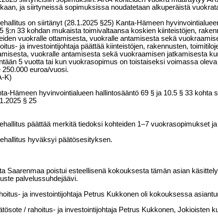
aan, ja siirtyneissä sopimuksissa noudatetaan alkuperäistä vuokrat
ehallitus on siirtänyt (28.1.2025 §25) Kanta-Hämeen hyvinvointialueen
5 §:n 33 kohdan mukaista toimivaltaansa koskien kiinteistöjen, rakenn
eiden vuokralle ottamisesta, vuokralle antamisesta sekä vuokraamise
oitus- ja investointijohtaja päättää kiinteistöjen, rakennusten, toimitil
amisesta, vuokralle antamisesta sekä vuokraamisen jatkamisesta k
ntään 5 vuotta tai kun vuokrasopimus on toistaiseksi voimassa olev
e 250.000 euroa/vuosi.
A-K)
ta-Hämeen hyvinvointialueen hallintosääntö 69 § ja 10.5 § 33 kohta s
1.2025 § 25
ehallitus päättää merkitä tiedoksi kohteiden 1–7 vuokrasopimukset ja li
ehallitus hyväksyi päätösesityksen.
ta Saarenmaa poistui esteellisenä kokouksesta tämän asian käsittely
uste palvelussuhdejäävi.
oitus- ja investointijohtaja Petrus Kukkonen oli kokouksessa asiant
tösote / rahoitus- ja investointijohtaja Petrus Kukkonen, Jokioisten k