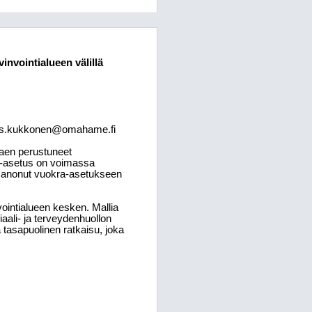
nvointialueen välillä
etrus.kukkonen@omahame.fi
kaen perustuneet
a-asetus on voimassa
isanonut vuokra-asetukseen
ointialueen kesken. Mallia
aali- ja terveydenhuollon
a tasapuolinen ratkaisu, joka