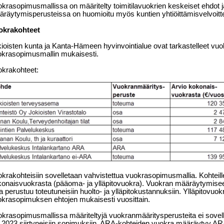
krasopimusmallissa on määritelty toimitilavuokrien keskeiset ehdot j
räytymisperusteissa on huomioitu myös kuntien yhtiöittämisvelvoitte
okrakohteet
ioisten kunta ja Kanta-Hämeen hyvinvointialue ovat tarkastelleet vuok
krasopimusmallin mukaisesti.
krakohteet:
krakohteisiin sovelletaan vahvistettua vuokrasopimusmallia. Kohteille
onaisvuokrasta (pääoma- ja ylläpitovuokra). Vuokran määräytymiseen
a perustuu toteutuneisiin huolto- ja ylläpitokustannuksiin. Ylläpitovuo
krasopimuksen ehtojen mukaisesti vuosittain.
krasopimusmallissa määriteltyjä vuokranmääritysperusteita ei sovell
.2023 siirtyneisiin sopimuksiin. ARA-kohteiden vuokra määräytyy A