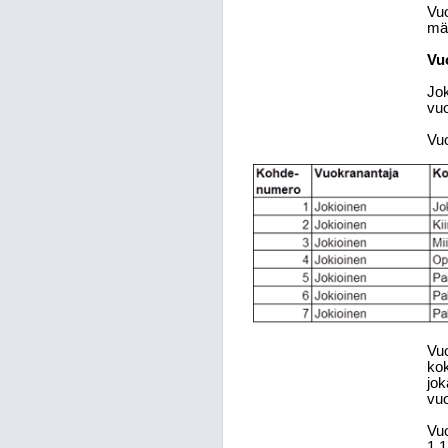
Vuo
mää
Vu
Jok
vuo
Vuo
Vuo
kok
jok
vuo
Vuo
1.1