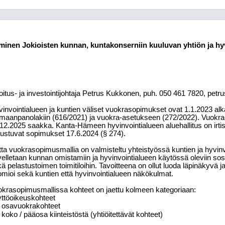
nen Jokioisten kunnan, kuntakonserniin kuuluvan yhtiön ja hyvi
oitus- ja investointijohtaja Petrus Kukkonen, puh. 050 461 7820, p
invointialueen ja kuntien väliset vuokrasopimukset ovat 1.1.2023 al
maanpanolakiin (616/2021) ja vuokra-asetukseen (272/2022). Vuokr
12.2025 saakka. Kanta-Hämeen hyvinvointialueen aluehallitus on irt
ustuvat sopimukset 17.6.2024 (§ 274).
ta vuokrasopimusmallia on valmisteltu yhteistyössä kuntien ja hyvinv
elletaan kunnan omistamiin ja hyvinvointialueen käytössä oleviin sosi
ä pelastustoimen toimitiloihin. Tavoitteena on ollut luoda läpinäkyvä j
mioi sekä kuntien että hyvinvointialueen näkökulmat.
krasopimusmallissa kohteet on jaettu kolmeen kategoriaan:
ttöoikeuskohteet
osavuokrakohteet
koko / pääosa kiinteistöstä (yhtiöitettävät kohteet)