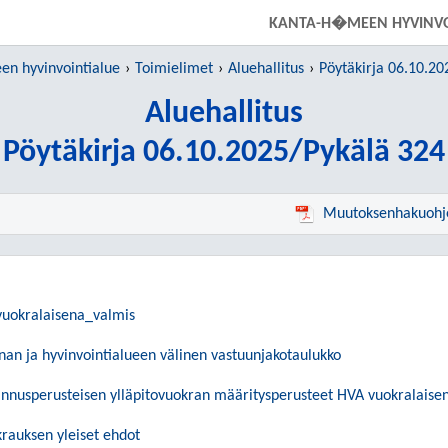
SIIRRY SUORAAN PÄÄSISÄLTÖÖN
KANTA-H�MEEN HYVINVO
n hyvinvointialue
Toimielimet
Aluehallitus
Pöytäkirja 06.10.20
Aluehallitus
Pöytäkirja 06.10.2025/Pykälä 324
Muutoksenhakuohj
uokralaisena_valmis
an ja hyvinvointialueen välinen vastuunjakotaulukko
annusperusteisen ylläpitovuokran määritysperusteet HVA vuokralais
krauksen yleiset ehdot