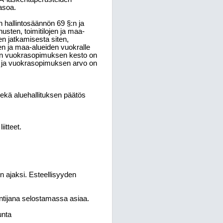
asoa.
 hallintosäännön 69 §:n ja
usten, toimitilojen ja maa-
n jatkamisesta siten,
ojen ja maa-alueiden vuokralle
un vuokrasopimuksen kesto on
a ja vuokrasopimuksen arvo on
ekä aluehallituksen päätös
itteet.
n ajaksi. Esteellisyyden
untijana selostamassa asiaa.
unta