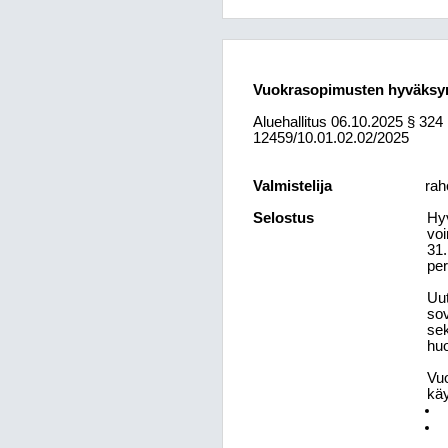
Vuokrasopimusten hyväksymi
Aluehallitus
06.10.2025
§ 324
12459/10.01.02.02/2025
Valmistelija
rah
Selostus
Hyv
voi
31.
per
Uut
sov
sek
huo
Vuo
käy