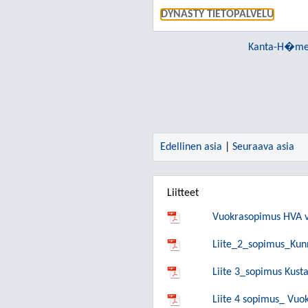
DYNASTY TIETOPALVELU
Kanta-H�mee
Edellinen asia
|
Seuraava asia
Liitteet
Vuokrasopimus HVA v
Liite_2_sopimus_Kunn
Liite 3_sopimus Kust
Liite 4 sopimus_ Vuo