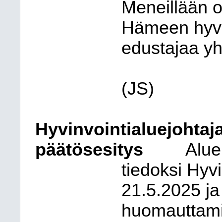
Meneillään o
Hämeen hyvin
edustajaa yh
(JS)
Hyvinvointialuejohtaj
päätösesitys
Alue
tiedoksi Hyv
21.5.2025 ja 
huomauttamis