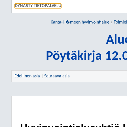
SIIRRY S
DYNASTY TIETOPALVELU
Kanta-H�meen hyvinvointialue
Toimie
Alu
Pöytäkirja 12
Edellinen asia
|
Seuraava asia