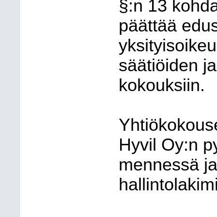
§:n 13 kohda
päättää edu
yksityisoikeu
säätiöiden ja
kokouksiin.
Yhtiökokouse
Hyvil Oy:n 
mennessä ja 
hallintolaki