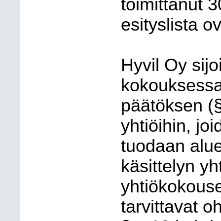
toimittanut 
esityslista o
Hyvil Oy sijo
kokouksessa
päätöksen (§
yhtiöihin, jo
tuodaan alueh
käsittelyn y
yhtiökokouse
tarvittavat o