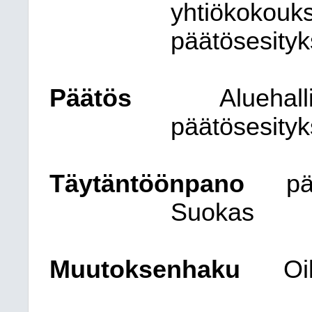
yhtiökokouks
päätösesityks
Päätös
Aluehall
päätösesityk
Täytäntöönpano
pä
Suokas
Muutoksenhaku
Oi