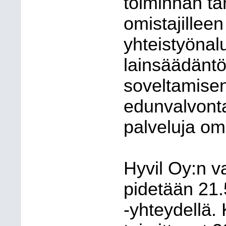
toiminnan ta
omistajilleen
yhteistyönalu
lainsäädäntö
soveltamisen
edunvalvonta
palveluja o
Hyvil Oy:n v
pidetään 21
-yhteydellä.