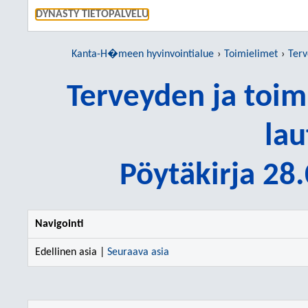
SIIRRY S
DYNASTY TIETOPALVELU
Kanta-H�meen hyvinvointialue
Toimielimet
Tervey
Terveyden ja toi
lau
Pöytäkirja 28
Navigointi
Edellinen asia |
Seuraava asia