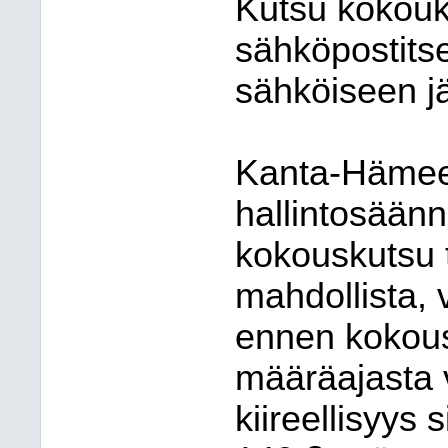
Kutsu kokouk
sähköpostitse 
sähköiseen j
Kanta-Hämeen
hallintosään
kokouskutsu t
mahdollista, 
ennen kokous
määräajasta v
kiireellisyys 