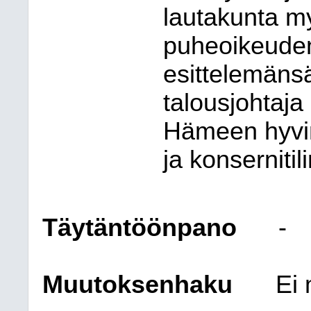
lautakunta my
puheoikeuden
esittelemänsä
talousjohtaj
Hämeen hyvin
ja konsernitil
Täytäntöönpano
-
Muutoksenhaku
Ei