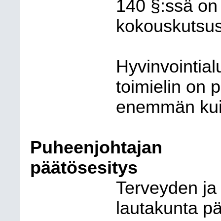
140 §:ssä on
kokouskutsus
Hyvinvointial
toimielin on 
enemmän kuin
Puheenjohtajan
päätösesitys
Terveyden ja
lautakunta p