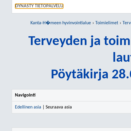
SIIRRY S
DYNASTY TIETOPALVELU
Kanta-H�meen hyvinvointialue
Toimielimet
Tervey
Terveyden ja toi
lau
Pöytäkirja 28
Navigointi
Edellinen asia
| Seuraava asia