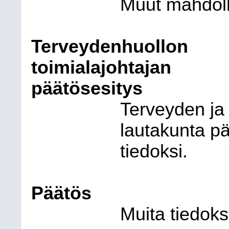
Muut mahdolli
Terveydenhuollon
toimialajohtajan
päätösesitys
Terveyden ja
lautakunta pä
tiedoksi.
Päätös
Muita tiedoksi