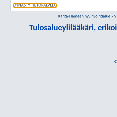
SIIRRY S
DYNASTY TIETOPALVELU
Kanta-Hämeen hyvinvointialue
V
Tulosalueylilääkäri, erik
©